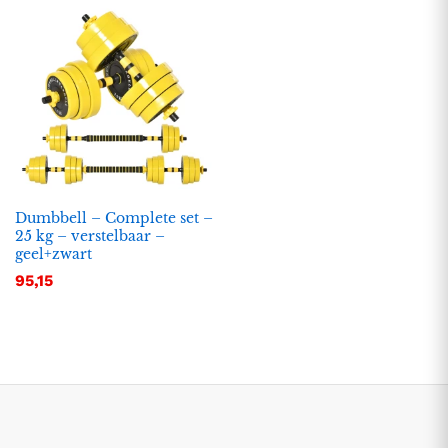
Dumbbell – Complete set –
25 kg – verstelbaar –
geel+zwart
.
.
95,15
s
s