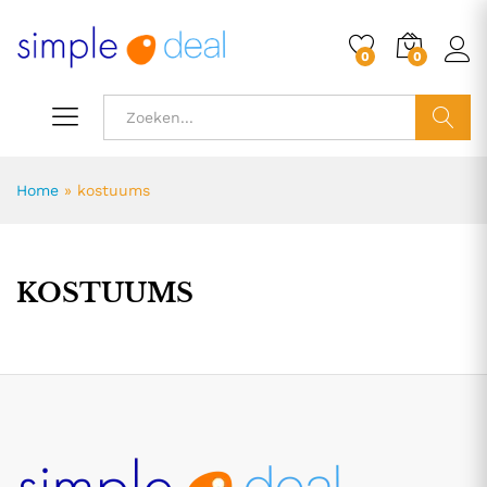
0
0
ZOEK
Home
»
kostuums
KOSTUUMS