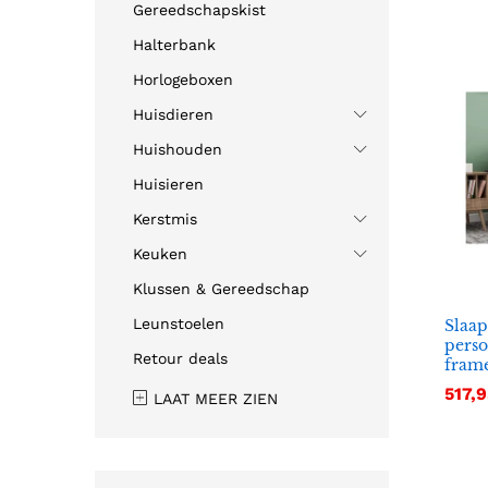
Gereedschapskist
Halterbank
Horlogeboxen
Huisdieren
Huishouden
Huisieren
Kerstmis
Keuken
Klussen & Gereedschap
Leunstoelen
Slaap
perso
Retour deals
fram
517,9
517,9
LAAT MEER ZIEN