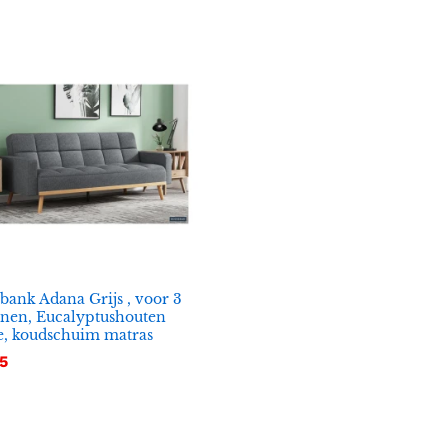
bank Adana Grijs , voor 3
nen, Eucalyptushouten
e, koudschuim matras
5
5