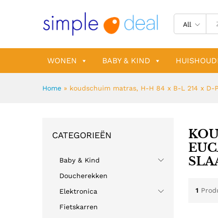
All
WONEN
BABY & KIND
HUISHOUD
Home
»
koudschuim matras, H-H 84 x B-L 214 x D-P
KOU
CATEGORIEËN
EUC
SLA
Baby & Kind
Doucherekken
1
Prod
Elektronica
Fietskarren