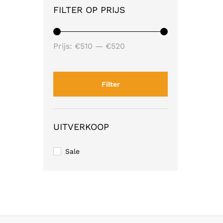
FILTER OP PRIJS
Min.
Max.
Prijs:
€510
—
€520
prijs
prijs
Filter
UITVERKOOP
Sale