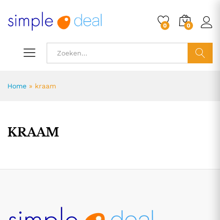
0
0
ZOEK
Home
»
kraam
KRAAM