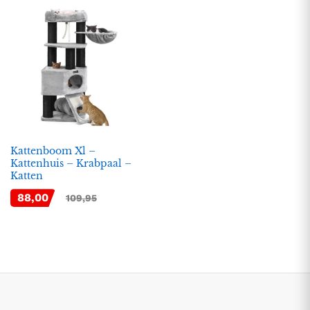
Kattenboom Xl –
Kattenhuis – Krabpaal –
Katten
.
.
88,00
109,95
s
s