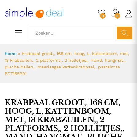
0
0
ZOEK
Home
»
Krabpaal groot,, 168 cm, hoog, L, kattenboom, met,
13 krabzuilen,, 2 platforms,, 2 holletjes,, mand, hangmat,,
pluche ballen,, meerlaagse kattenkrabpaal,, pastelroze
PCT165P01
KRABPAAL GROOT,, 168 CM,
HOOG, L, KATTENBOOM,
MET, 13 KRABZUILEN,, 2
PLATFORMS,, 2 HOLLETJES,,
MAND, HANGMAT,, PLUCHE