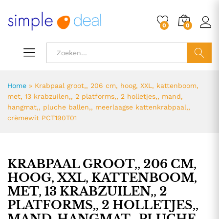
0
0
ZOEK
Home
»
Krabpaal groot,, 206 cm, hoog, XXL, kattenboom,
met, 13 krabzuilen,, 2 platforms,, 2 holletjes,, mand,
hangmat,, pluche ballen,, meerlaagse kattenkrabpaal,,
crèmewit PCT190T01
KRABPAAL GROOT,, 206 CM,
HOOG, XXL, KATTENBOOM,
MET, 13 KRABZUILEN,, 2
PLATFORMS,, 2 HOLLETJES,,
MAND, HANGMAT,, PLUCHE