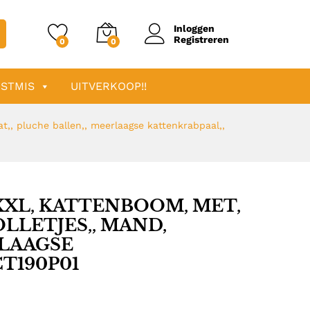
Inloggen
Registreren
0
0
STMIS
UITVERKOOP!!
at,, pluche ballen,, meerlaagse kattenkrabpaal,,
 XXL, KATTENBOOM, MET,
OLLETJES,, MAND,
RLAAGSE
T190P01