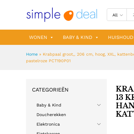
All
WONEN
BABY & KIND
HUISHOUD
Home
»
Krabpaal groot,, 206 cm, hoog, XXL, kattenbo
pastelroze PCT190P01
KRA
CATEGORIEËN
13 
HAN
Baby & Kind
KAT
Doucherekken
Elektronica
Fietskarren