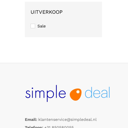
UITVERKOOP
Sale
Email:
klantenservice@simpledeal.nl
Telefoon:
+31 850580055