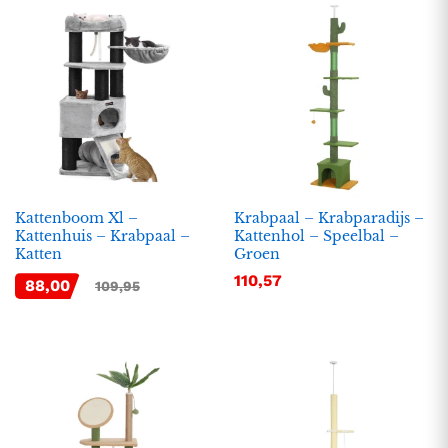
Kattenboom Xl –
Krabpaal – Krabparadijs –
Kattenhuis – Krabpaal –
Kattenhol – Speelbal –
Katten
Groen
.
.
110,57
88,00
109,95
s
s