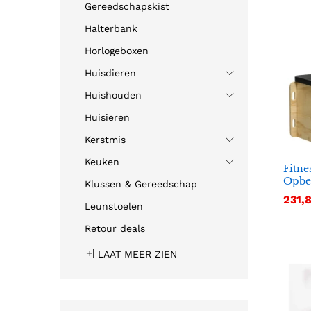
Gereedschapskist
Halterbank
Horlogeboxen
Huisdieren
Huishouden
Huisieren
Kerstmis
Keuken
Fitne
Opbe
Klussen & Gereedschap
231,8
231,8
Leunstoelen
Retour deals
LAAT MEER ZIEN