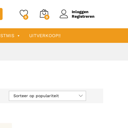
Inloggen
Registreren
0
0
STMIS
UITVERKOOP!!
Sorteer op populariteit