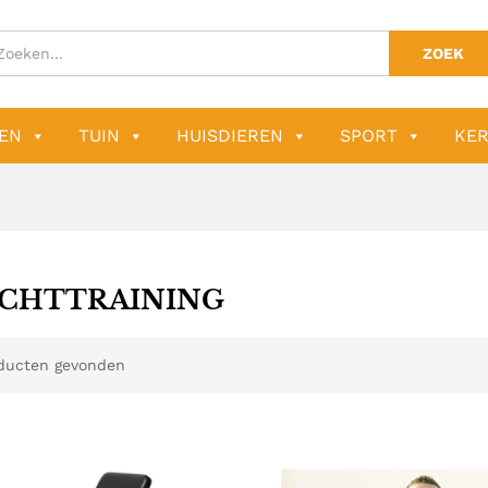
ZOEK
EN
TUIN
HUISDIEREN
SPORT
KER
CHTTRAINING
ducten gevonden