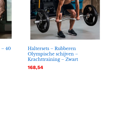
t – 40
Haltersets – Rubberen
Olympische schijven –
Krachttraining – Zwart
168,54
168,54