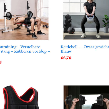
ttraining – Verstelbare
Kettlebell — Zwaar gewicht
rstang – Rubberen voetdop –
Blauw
66,70
66,70
3
3