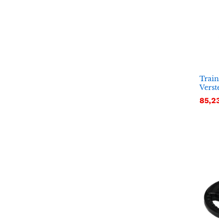
Train
Verst
85,2
85,2