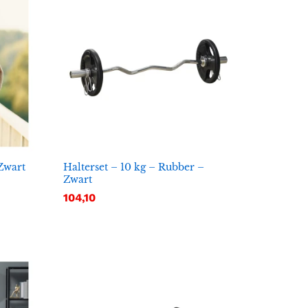
 Zwart
Halterset – 10 kg – Rubber –
Zwart
104,10
104,10