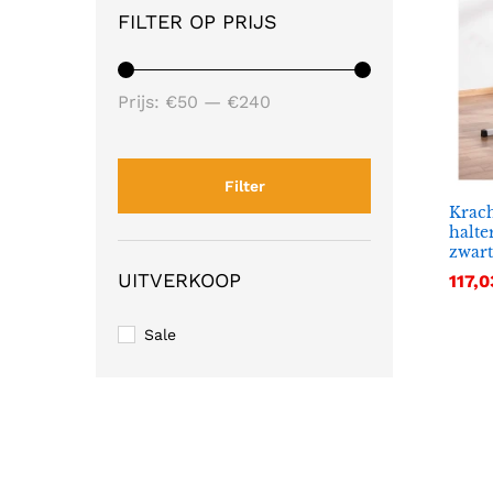
FILTER OP PRIJS
Min.
Max.
Prijs:
€50
—
€240
prijs
prijs
Filter
Krach
halte
zwart
UITVERKOOP
117,0
117,0
Sale