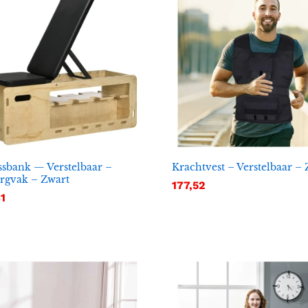
ssbank — Verstelbaar –
Krachtvest – Verstelbaar –
rgvak – Zwart
177,52
177,52
1
1