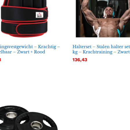
ingsvestgewicht – Krachtig –
Halterset – Stalen halter se
elbaar – Zwart + Rood
kg – Krachtraining – Zwart
3
3
136,43
136,43