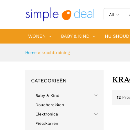
All
WONEN
BABY & KIND
HUISHOUD
Home
»
krachttraining
KRA
CATEGORIEËN
Baby & Kind
12
Pro
Doucherekken
Elektronica
Fietskarren