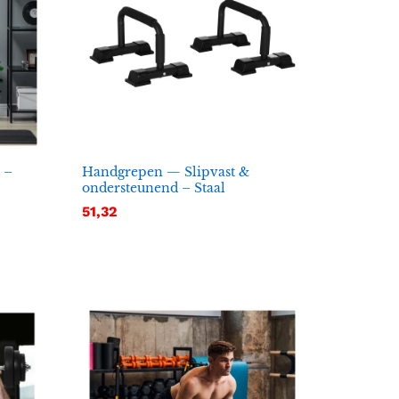
 –
Handgrepen — Slipvast &
ondersteunend – Staal
51,32
51,32