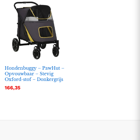
Hondenbuggy – PawHut –
Opvouwbaar – Stevig
Oxford-stof – Donkergrijs
.
.
166,35
s
s