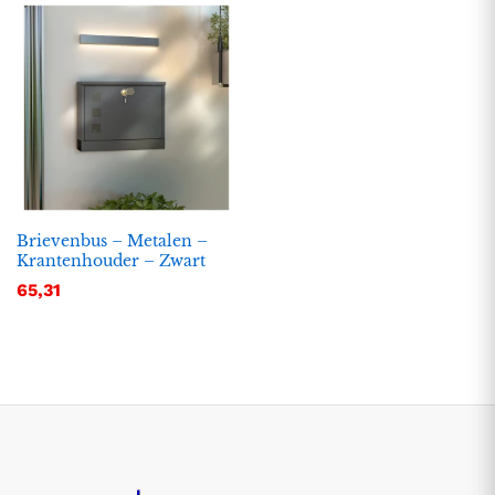
Brievenbus – Metalen –
Krantenhouder – Zwart
65,31
.
.
s
s