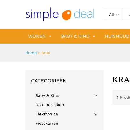
All
WONEN
BABY & KIND
HUISHOUD
Home
»
kras
KRA
CATEGORIEËN
Baby & Kind
1
Prod
Doucherekken
Elektronica
Fietskarren