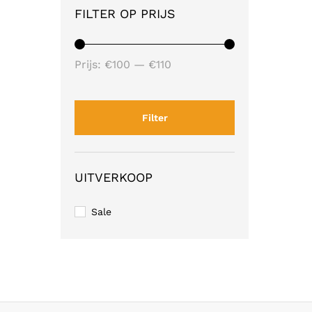
FILTER OP PRIJS
Min.
Max.
Prijs:
€100
—
€110
prijs
prijs
Filter
UITVERKOOP
Sale