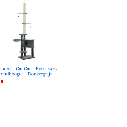
oom – Cat Cat – Extra sterk
fondhoogte – Donkergrijs
89
89