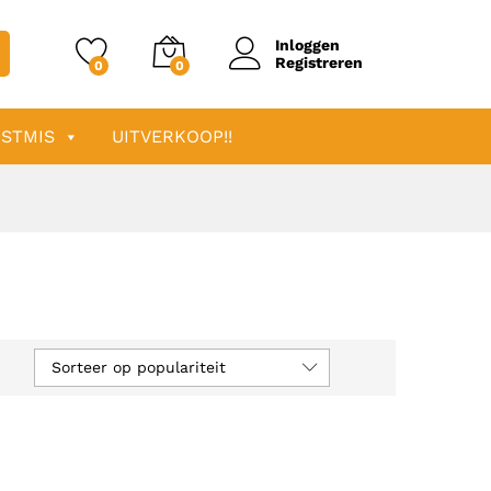
Inloggen
Registreren
0
0
STMIS
UITVERKOOP!!
Sorteer op populariteit