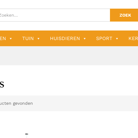
ZOEK
EN
TUIN
HUISDIEREN
SPORT
KER
S
ucten gevonden