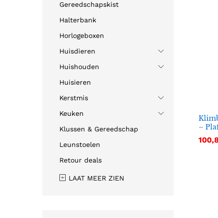
Gereedschapskist
Halterbank
Horlogeboxen
Huisdieren
Huishouden
Huisieren
Kerstmis
Keuken
Klimb
– Pla
Klussen & Gereedschap
100,
100,
Leunstoelen
Retour deals
LAAT MEER ZIEN