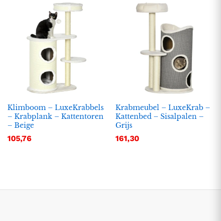
Klimboom – LuxeKrabbels
Krabmeubel – LuxeKrab –
– Krabplank – Kattentoren
Kattenbed – Sisalpalen –
– Beige
Grijs
.
.
105,76
161,30
s
s