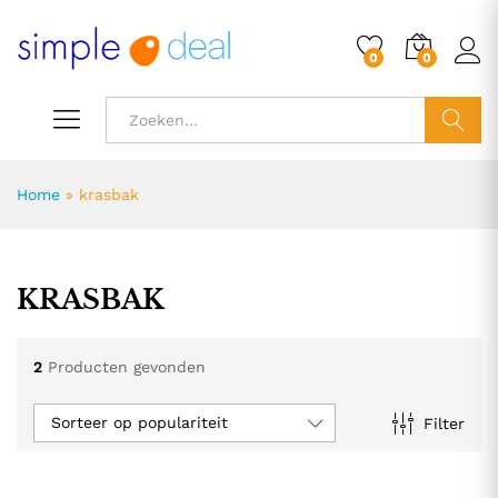
0
0
ZOEK
Home
»
krasbak
KRASBAK
2
Producten gevonden
Sorteer op populariteit
Filter