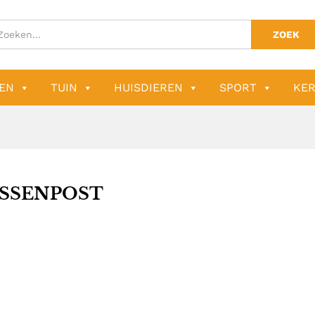
ZOEK
EN
TUIN
HUISDIEREN
SPORT
KER
SSENPOST