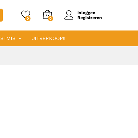
Inloggen
Registreren
0
0
STMIS
UITVERKOOP!!