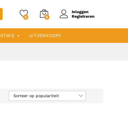
Inloggen
Registreren
0
0
STMIS
UITVERKOOP!!
Sorteer op populariteit