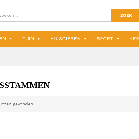
ZOEK
EN
TUIN
HUISDIEREN
SPORT
KER
SSTAMMEN
ucten gevonden