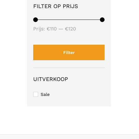
FILTER OP PRIJS
Min.
Max.
Prijs:
€110
—
€120
prijs
prijs
Filter
UITVERKOOP
Sale