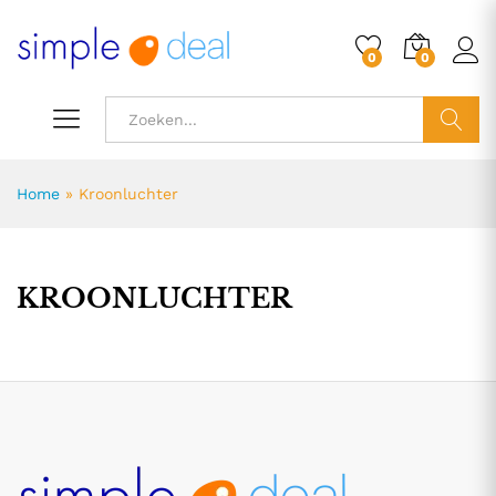
0
0
ZOEK
Home
»
Kroonluchter
KROONLUCHTER