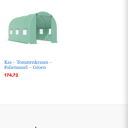
Kas – Tomatenkraam –
Folietunnel – Groen
174,72
.
.
s
s