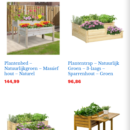
Plantenbed –
Plantentrap – Natuurlijk
Natuurlijkgroen – Massief
Groen – 3-laags –
hout – Naturel
Sparrenhout – Groen
.
.
144,99
96,86
s
s