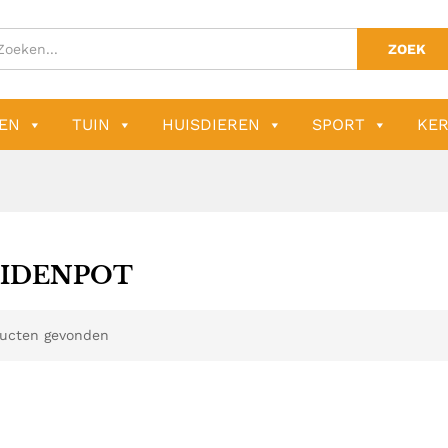
ZOEK
EN
TUIN
HUISDIEREN
SPORT
KER
IDENPOT
ucten gevonden