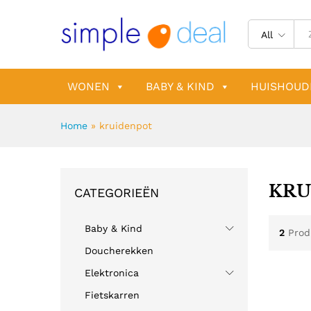
All
WONEN
BABY & KIND
HUISHOUD
Home
»
kruidenpot
KRU
CATEGORIEËN
Baby & Kind
2
Prod
Doucherekken
Elektronica
Fietskarren