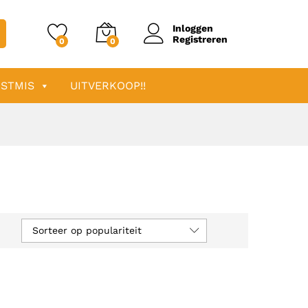
Inloggen
Registreren
0
0
STMIS
UITVERKOOP!!
Sorteer op populariteit