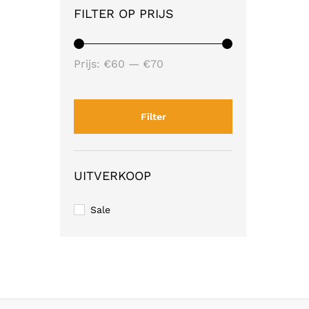
FILTER OP PRIJS
Min.
Max.
Prijs:
€60
—
€70
prijs
prijs
Filter
UITVERKOOP
Sale