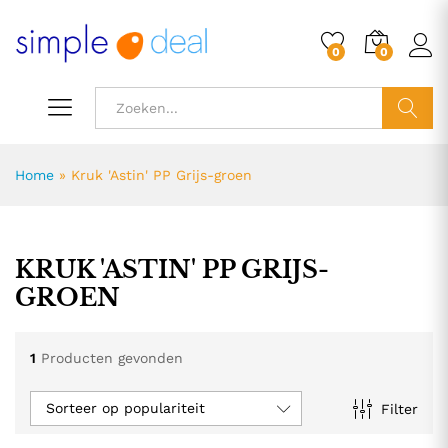
0
0
ZOEK
Home
»
Kruk 'Astin' PP Grijs-groen
KRUK 'ASTIN' PP GRIJS-
GROEN
1
Producten gevonden
Sorteer op populariteit
Filter