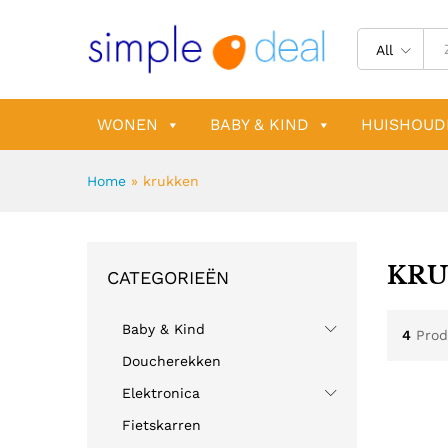
All
WONEN
BABY & KIND
HUISHOUD
Home
»
krukken
KRU
CATEGORIEËN
Baby & Kind
4
Prod
Doucherekken
Elektronica
Fietskarren