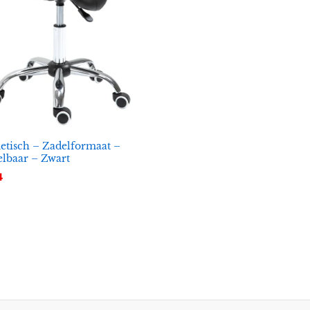
tisch – Zadelformaat –
elbaar – Zwart
4
4