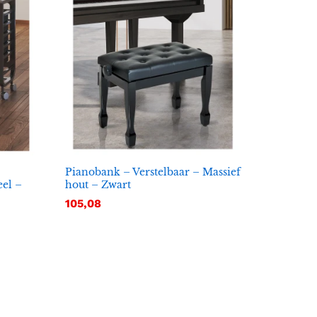
Pianobank – Verstelbaar – Massief
eel –
hout – Zwart
105,08
105,08