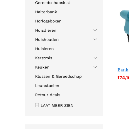
Gereedschapskist
Halterbank
Horlogeboxen
Huisdieren
Huishouden
Huisieren
Kerstmis
Keuken
Banks
Klussen & Gereedschap
174,1
174,1
Leunstoelen
Retour deals
LAAT MEER ZIEN