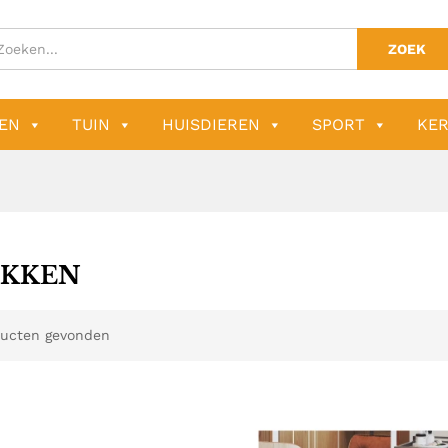
ZOEK
EN
TUIN
HUISDIEREN
SPORT
KER
KKEN
ucten gevonden