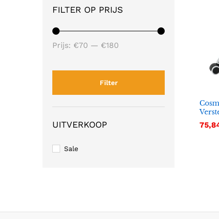
FILTER OP PRIJS
Min.
Max.
Prijs:
€70
—
€180
prijs
prijs
Filter
Cosme
Verst
UITVERKOOP
75,8
75,8
Sale