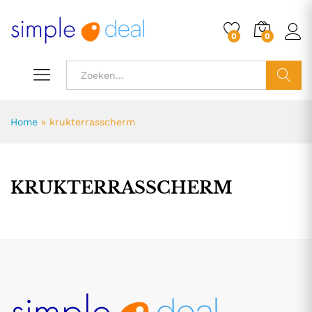
0
0
ZOEK
Home
»
krukterrasscherm
KRUKTERRASSCHERM