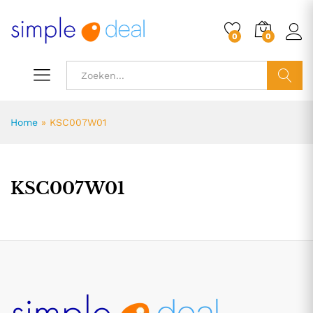
0
0
ZOEK
Home
»
KSC007W01
KSC007W01