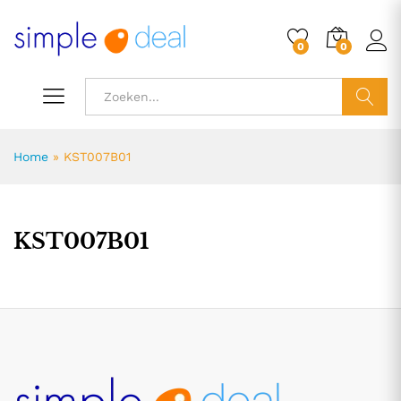
0
0
ZOEK
Home
»
KST007B01
KST007B01