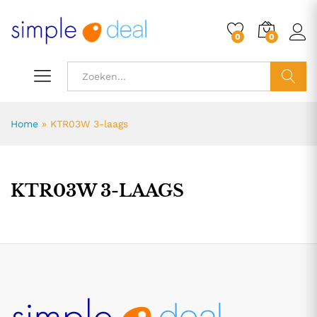
0
0
ZOEK
Home
»
KTR03W 3-laags
KTR03W 3-LAAGS