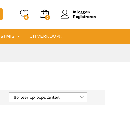
Inloggen
Registreren
0
0
STMIS
UITVERKOOP!!
Sorteer op populariteit