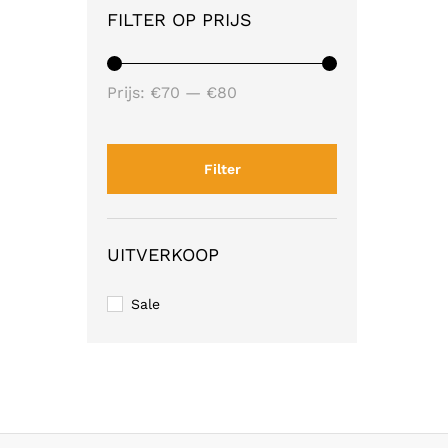
FILTER OP PRIJS
Min.
Max.
Prijs:
€70
—
€80
prijs
prijs
Filter
UITVERKOOP
Sale