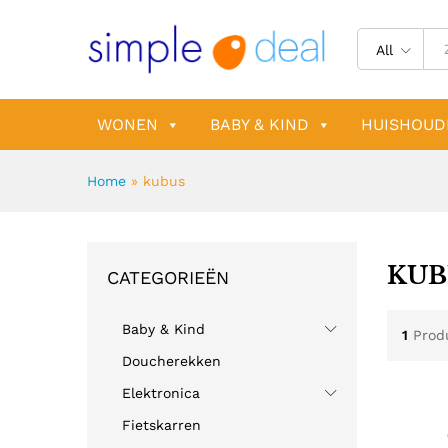
All
WONEN
BABY & KIND
HUISHOUD
Home
»
kubus
KUB
CATEGORIEËN
Baby & Kind
1
Prod
Doucherekken
Elektronica
Fietskarren