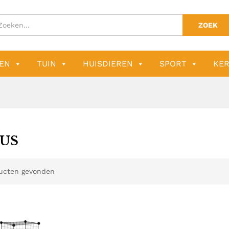
ZOEK
EN
TUIN
HUISDIEREN
SPORT
KER
US
ucten gevonden