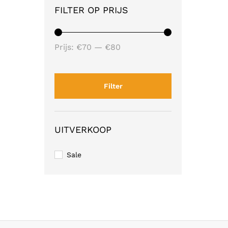
FILTER OP PRIJS
Min.
Max.
Prijs:
€70
—
€80
prijs
prijs
Filter
UITVERKOOP
Sale