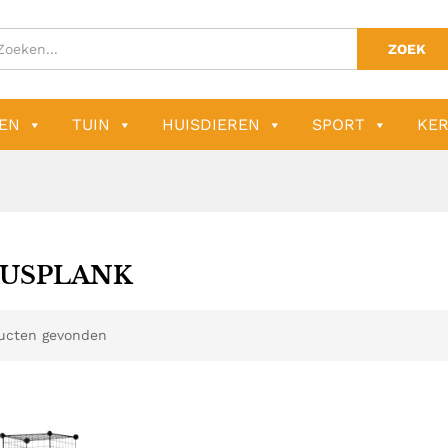
ZOEK
EN
TUIN
HUISDIEREN
SPORT
KER
USPLANK
ucten gevonden