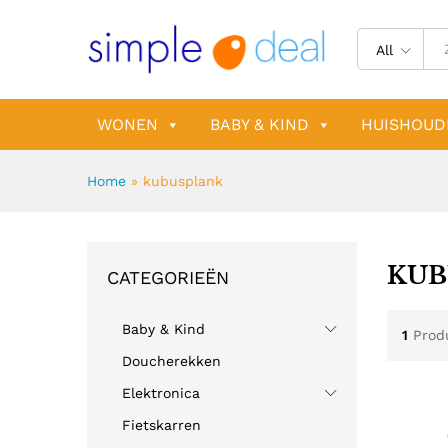
All
WONEN
BABY & KIND
HUISHOUD
Home
»
kubusplank
KUB
CATEGORIEËN
Baby & Kind
1
Prod
Doucherekken
Elektronica
Fietskarren