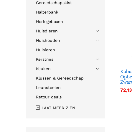
Gereedschapskist
Halterbank
Horlogeboxen
Huisdieren
Huishouden
Huisieren
Kerstmis
Keuken
Kubu
Opbe
Klussen & Gereedschap
Zwar
Leunstoelen
72,13
72,13
Retour deals
LAAT MEER ZIEN