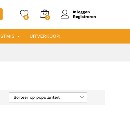
Inloggen
Registreren
0
0
STMIS
UITVERKOOP!!
Sorteer op populariteit