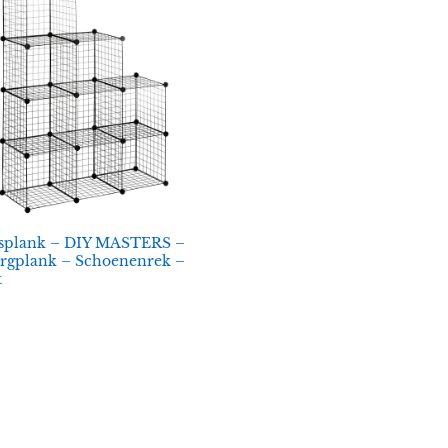
splank – DIY MASTERS –
rgplank – Schoenenrek –
t