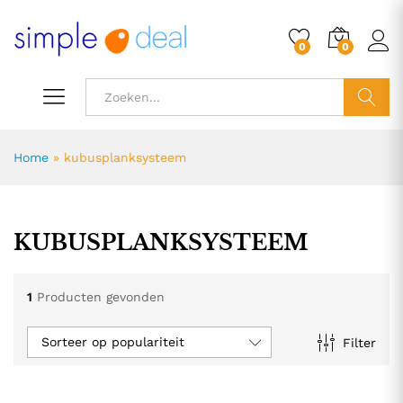
0
0
ZOEK
Home
»
kubusplanksysteem
KUBUSPLANKSYSTEEM
1
Producten gevonden
Sorteer op populariteit
Filter