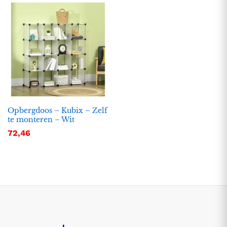
Opbergdoos – Kubix – Zelf
te monteren – Wit
72,46
.
.
s
s