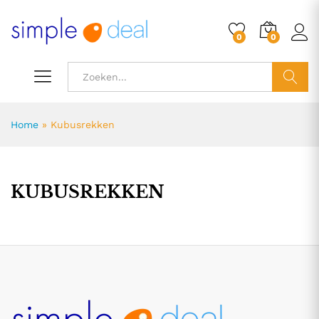
0
0
ZOEK
Home
»
Kubusrekken
KUBUSREKKEN