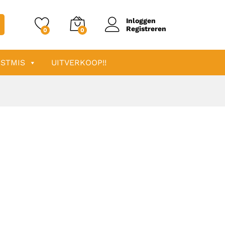
Inloggen
Registreren
0
0
STMIS
UITVERKOOP!!