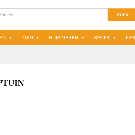
ZOEK
EN
TUIN
HUISDIEREN
SPORT
KER
PTUIN