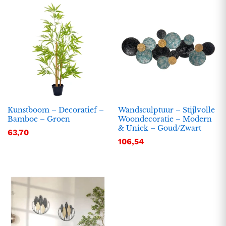
Kunstboom – Decoratief –
Wandsculptuur – Stijlvolle
Bamboe – Groen
Woondecoratie – Modern
& Uniek – Goud/Zwart
63,70
.
.
106,54
s
s