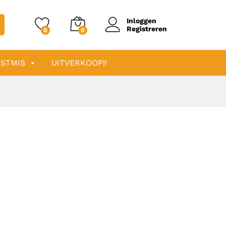
Inloggen
Registreren
0
0
STMIS
UITVERKOOP!!