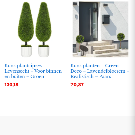
Kunstplantcipres –
Kunstplanten – Green
Levensecht – Voor binnen
Deco – Lavendelbloesem –
en buiten – Groen
Realistisch – Paars
.
.
130,18
70,87
s
s