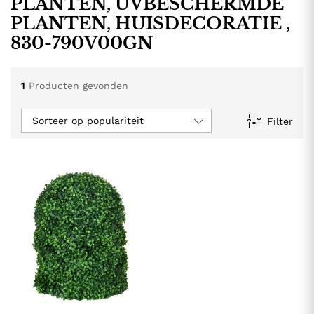
PLANTEN, UVBESCHERMDE
PLANTEN, HUISDECORATIE ,
830-790V00GN
1
Producten gevonden
Sorteer op populariteit
Filter
.
.
s
s