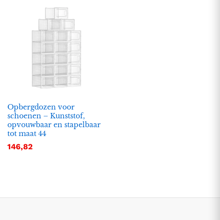
Opbergdozen voor
schoenen – Kunststof,
opvouwbaar en stapelbaar
.
.
tot maat 44
s
s
146,82