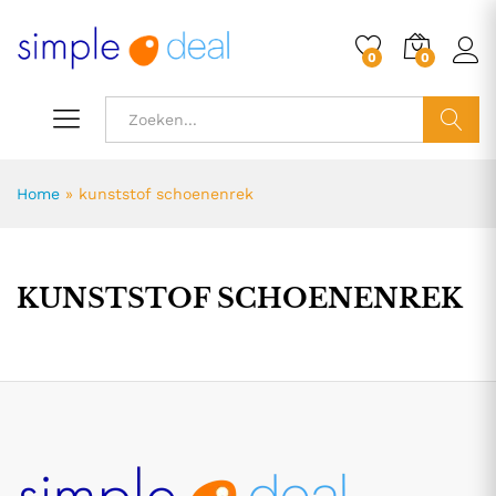
0
0
ZOEK
Home
»
kunststof schoenenrek
KUNSTSTOF SCHOENENREK