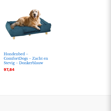
Hondenbed –
ComfortDogs – Zacht en
Stevig – Donkerblauw
.
.
97,84
s
s