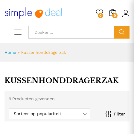
0
0
ZOEK
Home
»
kussenhonddragerzak
KUSSENHONDDRAGERZAK
1
Producten gevonden
Sorteer op populariteit
Filter