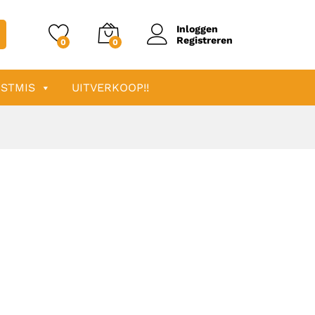
Inloggen
Registreren
0
0
STMIS
UITVERKOOP!!