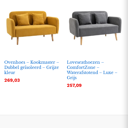
Ovenhoes – Kookmaster –
Loveseathoezen –
Dubbel geïsoleerd – Grijze
ComfortZone –
kleur
Waterafstotend – Luxe –
.
.
Grijs
269,03
s
s
257,09