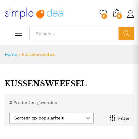
0
0
ZOEK
Home
»
kussensweefsel
KUSSENSWEEFSEL
2
Producten gevonden
Sorteer op populariteit
Filter