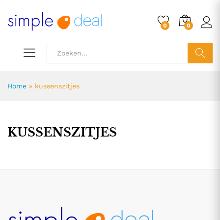
0
0
ZOEK
Home
»
kussenszitjes
KUSSENSZITJES