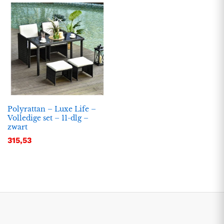
Polyrattan – Luxe Life –
Volledige set – 11-dlg –
zwart
.
.
315,53
s
s