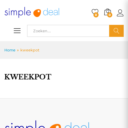
0
0
ZOEK
Home
»
kweekpot
KWEEKPOT