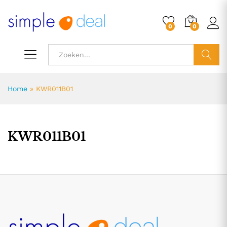
0
0
ZOEK
Home
»
KWR011B01
KWR011B01