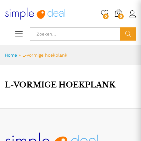
0
0
ZOEK
Home
»
L-vormige hoekplank
L-VORMIGE HOEKPLANK