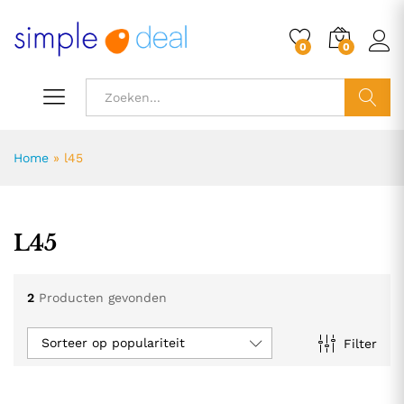
0
0
ZOEK
Home
»
l45
L45
2
Producten gevonden
Sorteer op populariteit
Filter