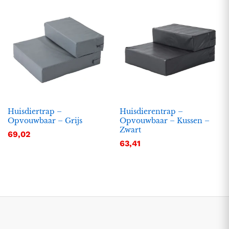
Huisdiertrap –
Huisdierentrap –
Opvouwbaar – Grijs
Opvouwbaar – Kussen –
Zwart
69,02
.
.
63,41
s
s