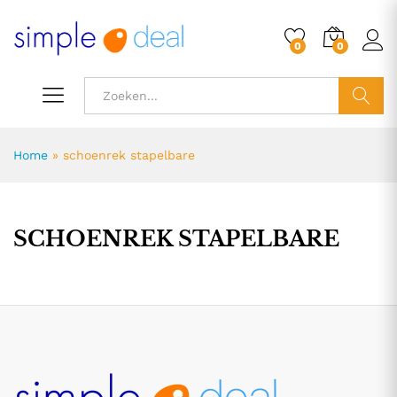
0
0
ZOEK
Home
»
schoenrek stapelbare
SCHOENREK STAPELBARE