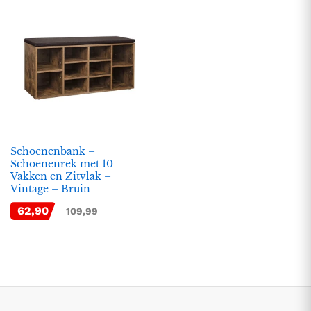
Schoenenbank –
Schoenenrek met 10
Vakken en Zitvlak –
.
.
Vintage – Bruin
s
s
62,90
109,99