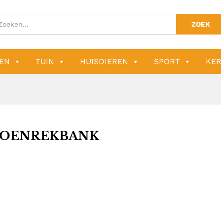
ZOEK
EN
TUIN
HUISDIEREN
SPORT
KER
OENREKBANK