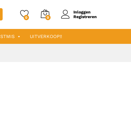
Inloggen
Registreren
0
0
STMIS
UITVERKOOP!!